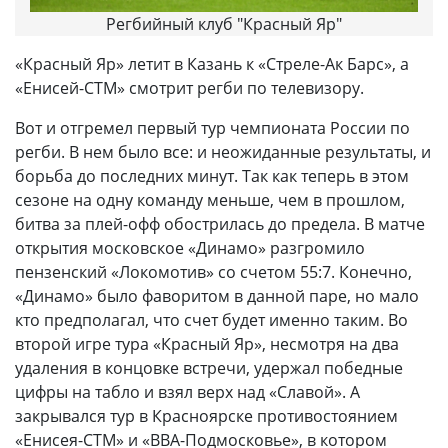
Регбийный клуб "Красный Яр"
«Красный Яр» летит в Казань к «Стреле-Ак Барс», а
«Енисей-СТМ» смотрит регби по телевизору.
Вот и отгремел первый тур чемпионата России по
регби. В нем было все: и неожиданные результаты, и
борьба до последних минут. Так как теперь в этом
сезоне на одну команду меньше, чем в прошлом,
битва за плей-офф обострилась до предела. В матче
открытия московское «Динамо» разгромило
пензенский «Локомотив» со счетом 55:7. Конечно,
«Динамо» было фаворитом в данной паре, но мало
кто предполагал, что счет будет именно таким. Во
второй игре тура «Красный Яр», несмотря на два
удаления в концовке встречи, удержал победные
цифры на табло и взял верх над «Славой». А
закрывался тур в Красноярске противостоянием
«Енисея-СТМ» и «ВВА-Подмосковье», в котором